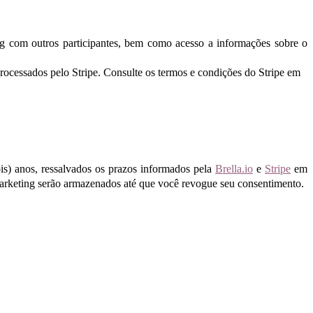
ng com outros participantes, bem como acesso a informações sobre o
rocessados pelo Stripe. Consulte os termos e condições do Stripe em
ois) anos, ressalvados os prazos informados pela
Brella.io
e
Stripe
em
marketing serão armazenados até que você revogue seu consentimento.