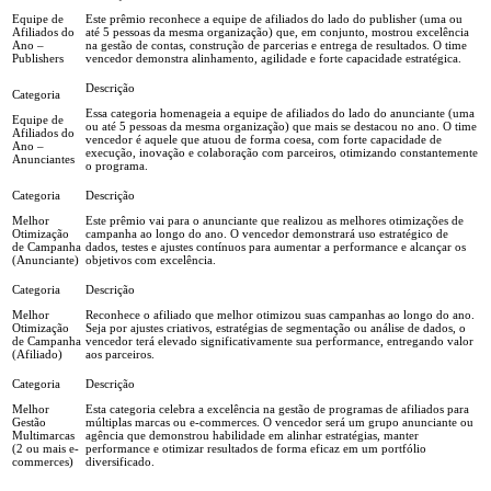
Equipe de
Este prêmio reconhece a equipe de afiliados do lado do publisher (uma ou
Afiliados do
até 5 pessoas da mesma organização) que, em conjunto, mostrou excelência
Ano –
na gestão de contas, construção de parcerias e entrega de resultados. O time
Publishers
vencedor demonstra alinhamento, agilidade e forte capacidade estratégica.
Essa categoria homenageia a equipe de afiliados do lado do anunciante (uma
Equipe de
ou até 5 pessoas da mesma organização) que mais se destacou no ano. O time
Afiliados do
vencedor é aquele que atuou de forma coesa, com forte capacidade de
Ano –
execução, inovação e colaboração com parceiros, otimizando constantemente
Anunciantes
o programa.
Melhor
Este prêmio vai para o anunciante que realizou as melhores otimizações de
Otimização
campanha ao longo do ano. O vencedor demonstrará uso estratégico de
de Campanha
dados, testes e ajustes contínuos para aumentar a performance e alcançar os
(Anunciante)
objetivos com excelência.
Melhor
Reconhece o afiliado que melhor otimizou suas campanhas ao longo do ano.
Otimização
Seja por ajustes criativos, estratégias de segmentação ou análise de dados, o
de Campanha
vencedor terá elevado significativamente sua performance, entregando valor
(Afiliado)
aos parceiros.
Melhor
Esta categoria celebra a excelência na gestão de programas de afiliados para
Gestão
múltiplas marcas ou e-commerces. O vencedor será um grupo anunciante ou
Multimarcas
agência que demonstrou habilidade em alinhar estratégias, manter
(2 ou mais e-
performance e otimizar resultados de forma eficaz em um portfólio
commerces)
diversificado.