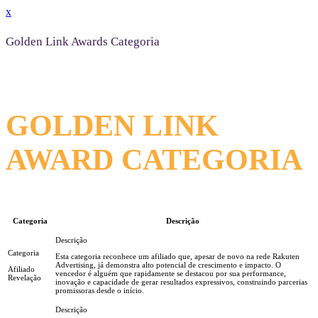
x
Golden Link Awards Categoria
GOLDEN LINK
AWARD CATEGORIA
Categoria
Descrição
Esta categoria reconhece um afiliado que, apesar de novo na rede Rakuten
Advertising, já demonstra alto potencial de crescimento e impacto. O
Afiliado
vencedor é alguém que rapidamente se destacou por sua performance,
Revelação
inovação e capacidade de gerar resultados expressivos, construindo parcerias
promissoras desde o início.