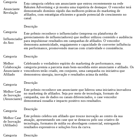
Esta categoria celebra um anunciante que entrou recentemente na rede
Rakuten Advertising e já mostra uma trajetória de destaque. O vencedor terá
Anunciante
demonstrado domínio rápido das melhores práticas do marketing de
Revelação
afiliados, com estratégias eficientes e grande potencial de crescimento no
canal.
Este prêmio reconhece o influenciador (empresa ou plataforma de
gerenciamento de influenciadores) que melhor utilizou conteúdo e audiência
Influenciador
para impulsionar resultados em campanhas de afiliados. O vencedor
do Ano
demonstra autenticidade, engajamento e capacidade de converter influência
em performance, promovendo marcas com criatividade e consistência.
Melhor
Celebrando o verdadeiro espírito do marketing de performance, essa
Colaboração
categoria premia a parceria mais bem-sucedida entre anunciante e afiliado. Os
Anunciante e
vencedores terão criado, em conjunto, uma campanha ou iniciativa que
Afiliado
demonstrou sinergia, inovação e resultados acima da média.
Este prêmio reconhece um anunciante que liderou uma iniciativa inovadora
Melhor Case
no marketing de afiliados. Seja por meio de tecnologia, formato de
de Inovação
campanha, uso de dados ou canais diferenciados, o case vencedor
(Anunciante)
demonstrará ousadia e impacto positivo nos resultados.
Este prêmio celebra um afiliado que trouxe inovação ao centro da sua
Melhor Case
atuação, apresentando um case que se destacou pelo uso criativo de
de Inovação
tecnologia, formatos de mídia ou abordagem comercial, entregando
(Afiliado)
resultados expressivos e soluções fora da curva.