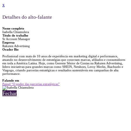
x
Detalhes do alto-falante
Nome completo
Isabella Chiamulera
Titulo do trabalho
Sr Account Manager
Empresa
Rakuten Advertising
Orador Bio
Profissional com mais de 10 anos de experiência em marketing digital e performance,
atuando no desenvolvimento de estratégias que conectam marcas, afiliados e consumidores
em toda a América Latina. Hoje, como Gerente Sênior de Contas na Rakuten Advertising,
lidero iniciativas para grandes marcas como SHEIN, Netshoes, Leroy Merlin, Riachuelo e
Viagogo, criando parcerias estratégicas e resultados sustentáveis em campanhas de alta
performance.
Falando em
Painel “O poder das parcerias estratégicas”
Fechar