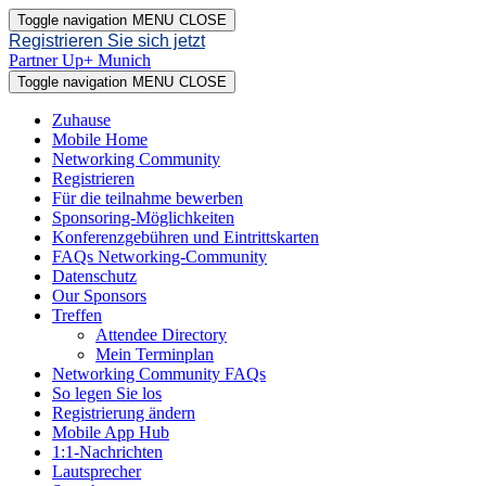
Toggle navigation
MENU
CLOSE
Registrieren Sie sich jetzt
Partner Up+ Munich
Toggle navigation
MENU
CLOSE
Zuhause
Mobile Home
Networking Community
Registrieren
Für die teilnahme bewerben
Sponsoring-Möglichkeiten
Konferenzgebühren und Eintrittskarten
FAQs Networking-Community
Datenschutz
Our Sponsors
Treffen
Attendee Directory
Mein Terminplan
Networking Community FAQs
So legen Sie los
Registrierung ändern
Mobile App Hub
1:1-Nachrichten
Lautsprecher