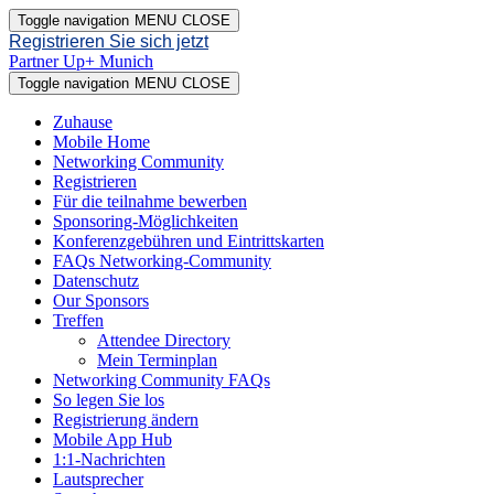
Toggle navigation
MENU
CLOSE
Registrieren Sie sich jetzt
Partner Up+ Munich
Toggle navigation
MENU
CLOSE
Zuhause
Mobile Home
Networking Community
Registrieren
Für die teilnahme bewerben
Sponsoring-Möglichkeiten
Konferenzgebühren und Eintrittskarten
FAQs Networking-Community
Datenschutz
Our Sponsors
Treffen
Attendee Directory
Mein Terminplan
Networking Community FAQs
So legen Sie los
Registrierung ändern
Mobile App Hub
1:1-Nachrichten
Lautsprecher