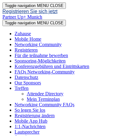
Toggle navigation
MENU
CLOSE
Registrieren Sie sich jetzt
Partner Up+ Munich
Toggle navigation
MENU
CLOSE
Zuhause
Mobile Home
Networking Community
Registrieren
Für die teilnahme bewerben
Sponsoring-Möglichkeiten
Konferenzgebühren und Eintrittskarten
FAQs Networking-Community
Datenschutz
Our Sponsors
Treffen
Attendee Directory
Mein Terminplan
Networking Community FAQs
So legen Sie los
Registrierung ändern
Mobile App Hub
1:1-Nachrichten
Lautsprecher