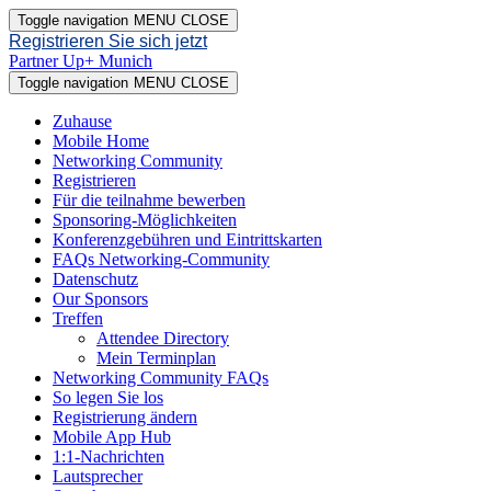
Toggle navigation
MENU
CLOSE
Registrieren Sie sich jetzt
Partner Up+ Munich
Toggle navigation
MENU
CLOSE
Zuhause
Mobile Home
Networking Community
Registrieren
Für die teilnahme bewerben
Sponsoring-Möglichkeiten
Konferenzgebühren und Eintrittskarten
FAQs Networking-Community
Datenschutz
Our Sponsors
Treffen
Attendee Directory
Mein Terminplan
Networking Community FAQs
So legen Sie los
Registrierung ändern
Mobile App Hub
1:1-Nachrichten
Lautsprecher