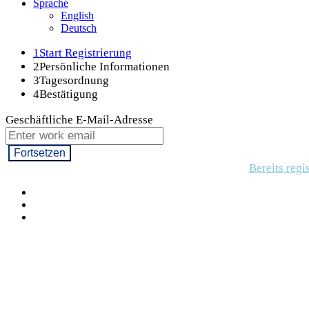
Sprache
English
Deutsch
1
Start Registrierung
2
Persönliche Informationen
3
Tagesordnung
4
Bestätigung
Geschäftliche E-Mail-Adresse
Fortsetzen
Bereits regi